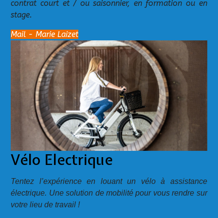
contrat court et / ou saisonnier, en formation ou en
stage.
Mail - Marie Laizet
Vélo Electrique
Tentez l’expérience
en louant un vélo à assistance
électrique. Une solution de mobilité pour vous rendre sur
votre lieu de
travail
!