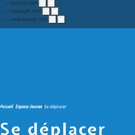
Font size
100
%
Line height
100
%
Letter spacing
100
%
Accueil
/
Espace Jeunes
/
Se déplacer
Se déplacer