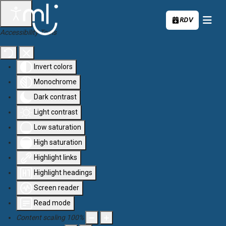
Aller au contenu principal
RDV
Accessibility Tools
Invert colors
Monochrome
Dark contrast
Light contrast
Low saturation
High saturation
Highlight links
Highlight headings
Screen reader
Read mode
Content scaling
100
%